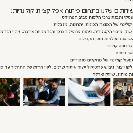
דף.
רותים שלנו בתחום פיתוח אפליקציות קולינריות:
עסקי והבנת צרכי הלקוח סביב הפרויקט
ולינרי של המוצר: תכונות, יתרונות, מגבלות
וק: מיפוי הקטגוריה, ניתוח פרופיל הצרכן והזדמנויות צריכה, זיהוי הזדמנ
ראות ועולמות תוכן מקבילים
קונספט קולינרי
אב טיפוס
ותפעול קולינרי של מחקרים סנסוריים
קו ייצור: גיבוש פרוטוקול ייצור, איתור יצרנים, ליווי הדוק של התהליך עד סו
ת מיתוג, שיווק ואריזה