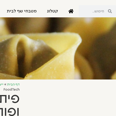
קטלוג
מטבחי שף לבית
דף הבית
»
ייע
FoodTech
פיתו
ופור