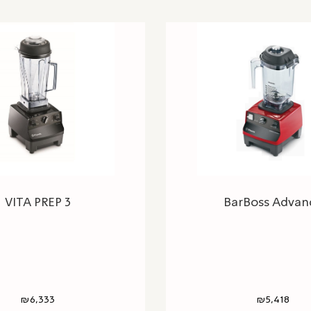
VITA PREP 3
BarBoss Advan
₪
6,333
₪
5,418