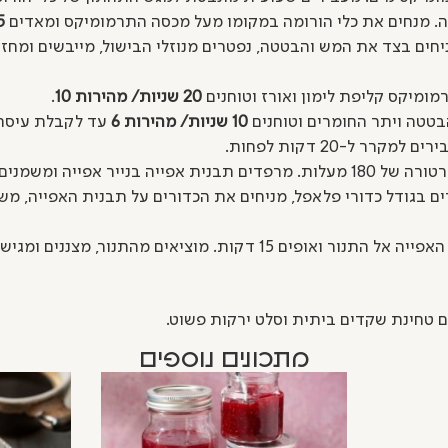
מה. מנחים את כלי הורומה במקומו מעל מכסה התרמומיקס ומאדים
ניחים בצד את המש והבטטה, נפטרים מנוזלי הבישול, מייבשים ומח
ומיקס קליפת לימון ואורז וטוחנים
20 שניות/ מהירות 10
.
בטטה ויתר החומרים וטוחנים
10 שניות/ מהירות 6
עד לקבלת עיסה 
רר ל-20 דקות לפחות.
ה בנייר אפייה ומשמנים קלות.
ים בגודל כדורי פלאפל, מניחים את הכדורים על תבנית האפייה, מ
 15 דקות. מוציאים מהתנור, מצננים ומגישים חם נעים.
 טחינת שקדים ביתית וסלט ירקות פשוט.
מתכונים נוספים