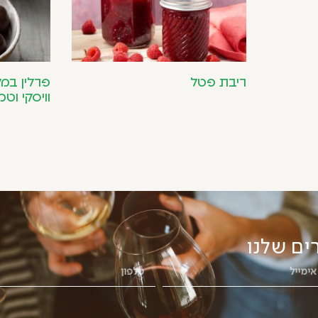
ריבת פטל
פרלין במל
וויסקי וט
ים שלנו