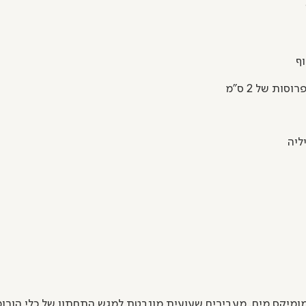
ומיקס מים. מעבירים שעועית מונבטת למגש התחתון של כלי הורו