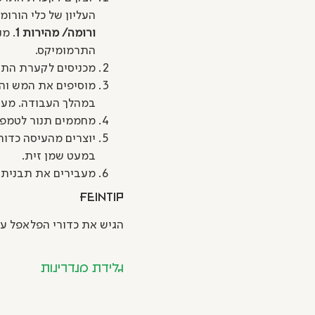
העליון של כלי הורו
ורומה/ מהירות 1
. מ
התרמומיקס.
מכניסים לקערת התרמ
מוסיפים את המש וה
במהלך העבודה. מעבירים למק
מחממים תנור לטמפרטורה של 180 מעלות. מרפדים תבנית אפיי
יוצרים מהעיסה כדור
במעט שמן זית.
מעבירים את תבנית האפייה אל התנור ואופים
FEINTIP
הגיש את כדורי הפלאפל עם
גלידת מנדרינות